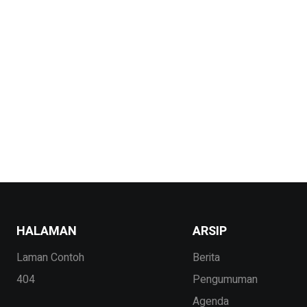
HALAMAN
ARSIP
Laman Contoh
Berita
404
Pengumuman
Agenda