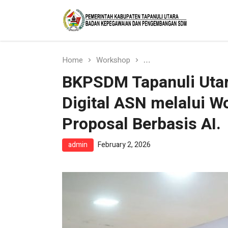
BKPSDM
Badan Kepegawaian dan
Pemerintah
Pengembangan Sumber Daya Manusia
Pemerintah Kabupaten Tapanuli Utara
Kabupaten Tapanuli
Utara
Home
Workshop
BKPSDM Tapanuli Utara
BKPSDM Tapanuli Utar
Digital ASN melalui 
Proposal Berbasis AI.
admin
February 2, 2026