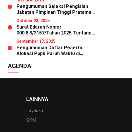
March 4, 2026
Pengumuman Seleksi Pengisian
Jabatan Pimpinan Tinggi Pratama
Secara Terbuka Di Lingkungan
October 23, 2025
Pemerintah Kabupaten Tapanuli
Surat Edaran Nomor
Utara
000.8.3/3157/Tahun 2025 Tentang
Penggunaan Pakaian Dinas dan
September 17, 2025
Atribut Aparatur Sipil Negara di
Pengumuman Daftar Peserta
Lingkungan Pemerintah Kabupaten
Alokasi Pppk Paruh Waktu di
Tapanuli Utara
Lingkungan Pemerintah Kabupaten
AGENDA
Tapanuli Utara
LAINNYA
Layanan
SKM