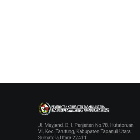
Jl. Mayjend. D. I. Panjaitan No.78, Hutatoruan
VI, Kec. Tarutung, Kabupaten Tapanuli Utara,
Sumatera Utara 22411