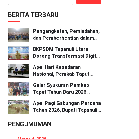
BERITA TERBARU
Pengangkatan, Pemindahan,
dan Pemberhentian dalam
Jabatan 32 Pejabat
BKPSDM Tapanuli Utara
Administrator dan 24
Dorong Transformasi Digital
Pejabat Pengawas dan di
ASN melalui Workshop
Lingkungan Pemerintah
Apel Hari Kesadaran
Penyusunan Proposal
Kabupaten Tapanuli Utara.
Nasional, Pemkab Taput
Berbasis AI.
Tekankan Disiplin dan
Gelar Syukuran Pemkab
Responsivitas ASN
Taput Tahun Baru 2026
Bersama Forkopimda dan
Apel Pagi Gabungan Perdana
Jajaran Pemerintah, Bupati
Tahun 2026, Bupati Tapanuli
Tekankan Evaluasi dan
Utara Tekankan Disiplin dan
Perbaikan Kinerja
PENGUMUMAN
Produktivitas ASN