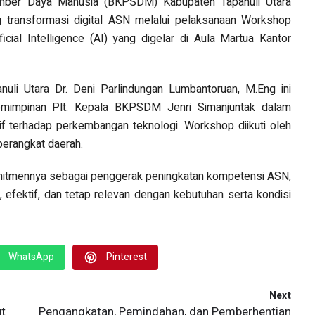
ber Daya Manusia (BKPSDM) Kabupaten Tapanuli Utara
 transformasi digital ASN melalui pelaksanaan Workshop
cial Intelligence (AI) yang digelar di Aula Martua Kantor
nuli Utara Dr. Deni Parlindungan Lumbantoruan, M.Eng ini
mimpinan Plt. Kepala BKPSDM Jenri Simanjuntak dalam
f terhadap perkembangan teknologi. Workshop diikuti oleh
perangkat daerah.
mitmennya sebagai penggerak peningkatan kompetensi ASN,
 efektif, dan tetap relevan dengan kebutuhan serta kondisi
WhatsApp
Pinterest
Next
ut
Pengangkatan, Pemindahan, dan Pemberhentian